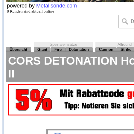
powered by
Metallsonde.com
8 Kunden sind aktuell online
Spezialeinsätze
Allround
Übersicht
Giant
Fire
Detonation
Cannon
Strike
CORS DETONATION Hoch
II