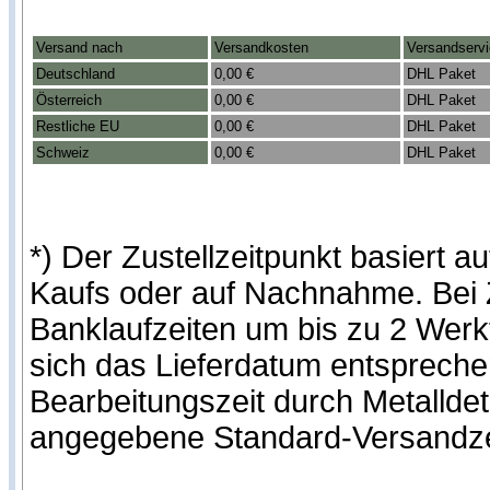
Versand nach
Versandkosten
Versandserv
Deutschland
0,00 €
DHL Paket
Österreich
0,00 €
DHL Paket
Restliche EU
0,00 €
DHL Paket
Schweiz
0,00 €
DHL Paket
*) Der Zustellzeitpunkt basiert
Kaufs oder auf Nachnahme. Bei Z
Banklaufzeiten um bis zu 2 Werk
sich das Lieferdatum entspreche
Bearbeitungszeit durch Metalldet
angegebene Standard-Versandze