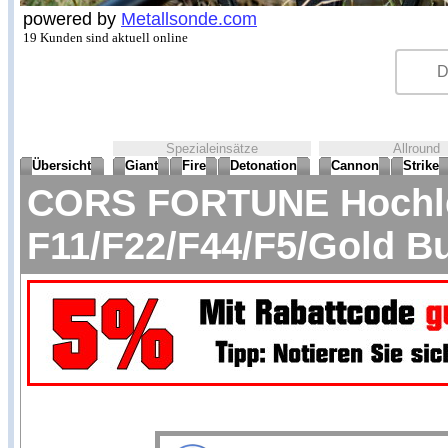
powered by
Metallsonde.com
19 Kunden sind aktuell online
Spezialeinsätze
Allround
Übersicht
Giant
Fire
Detonation
Cannon
Strike
CORS FORTUNE Hochlei
F11/F22/F44/F5/Gold B