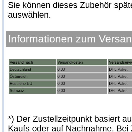
Sie können dieses Zubehör spät
auswählen.
Informationen zum Versa
Versand nach
Versandkosten
Versandservi
Deutschland
0,00
DHL Paket
Österreich
0,00
DHL Paket
Restliche EU
0,00
DHL Paket
Schweiz
0,00
DHL Paket
*) Der Zustellzeitpunkt basiert
Kaufs oder auf Nachnahme. Bei Z