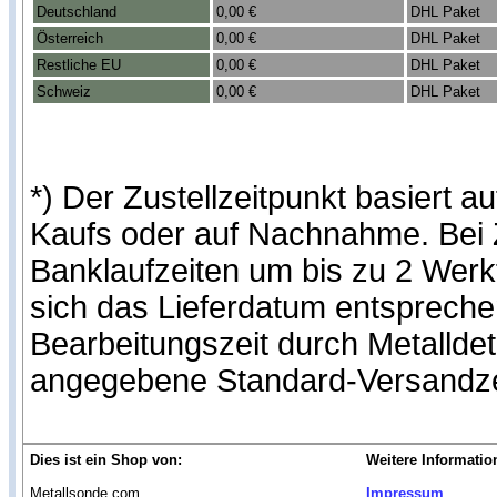
Deutschland
0,00 €
DHL Paket
Österreich
0,00 €
DHL Paket
Restliche EU
0,00 €
DHL Paket
Schweiz
0,00 €
DHL Paket
*) Der Zustellzeitpunkt basiert
Kaufs oder auf Nachnahme. Bei Z
Banklaufzeiten um bis zu 2 Werk
sich das Lieferdatum entspreche
Bearbeitungszeit durch Metalldet
angegebene Standard-Versandze
Dies ist ein Shop von:
Weitere Informatio
Metallsonde.com
Impressum