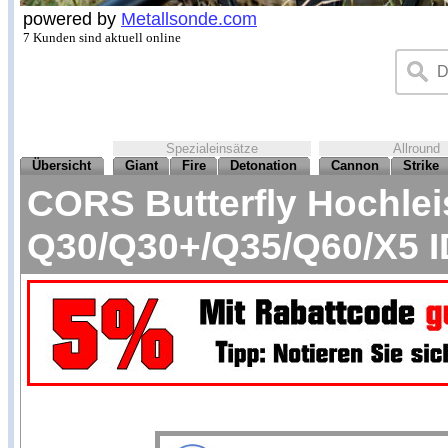
powered by
Metallsonde.com
7 Kunden sind aktuell online
Spezialeinsätze
Allround
Übersicht
Giant
Fire
Detonation
Cannon
Strike
CORS Butterfly Hochlei
Q30/Q30+/Q35/Q60/X5 