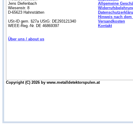
Jens Diefenbach
Allgemeine Gesch
Wiesenstr. 8
Widerrufsbelehrun
D-65623 Hahnstätten
Datenschutzerklär
Hinweis nach dem 
USt-ID gem. §27a UStG: DE293121340
Versandkosten
WEEE-Reg.-Nr. DE 46869397
Kontakt
Über uns / about us
Copyright (C) 2026 by www.metalldetektorspulen.at