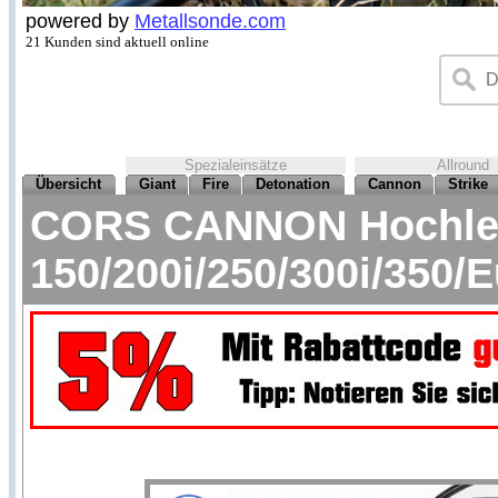
powered by
Metallsonde.com
21 Kunden sind aktuell online
Spezialeinsätze
Allround
Übersicht
Giant
Fire
Detonation
Cannon
Strike
CORS CANNON Hochleis
150/200i/250/300i/350/