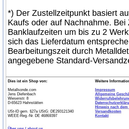
*) Der Zustellzeitpunkt basiert
Kaufs oder auf Nachnahme. Bei Z
Banklaufzeiten um bis zu 2 Werk
sich das Lieferdatum entspreche
Bearbeitungszeit durch Metalldet
angegebene Standard-Versandze
Dies ist ein Shop von:
Weitere Informatio
Metallsonde.com
Impressum
Jens Diefenbach
Allgemeine Gesch
Wiesenstr. 8
Widerrufsbelehrun
D-65623 Hahnstätten
Datenschutzerklär
Hinweis nach dem 
USt-ID gem. §27a UStG: DE293121340
Versandkosten
WEEE-Reg.-Nr. DE 46869397
Kontakt
Über uns / about us