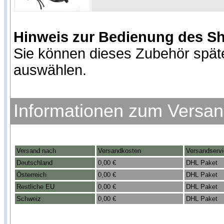
Hinweis zur Bedienung des S
Sie können dieses Zubehör spät
auswählen.
Informationen zum Versa
Versand nach
Versandkosten
Versandserv
Deutschland
0,00 €
DHL Paket
Österreich
0,00 €
DHL Paket
Restliche EU
0,00 €
DHL Paket
Schweiz
0,00 €
DHL Paket