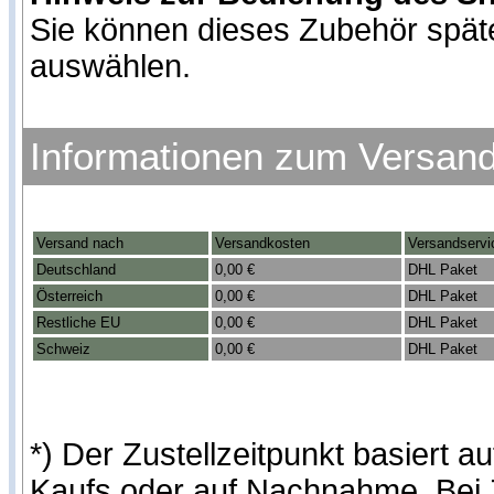
Sie können dieses Zubehör spät
auswählen.
Informationen zum Versan
Versand nach
Versandkosten
Versandservi
Deutschland
0,00 €
DHL Paket
Österreich
0,00 €
DHL Paket
Restliche EU
0,00 €
DHL Paket
Schweiz
0,00 €
DHL Paket
*) Der Zustellzeitpunkt basiert
Kaufs oder auf Nachnahme. Bei Z