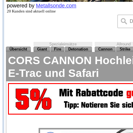
powered by
Metallsonde.com
20 Kunden sind aktuell online
Spezialeinsätze
Allround
Übersicht
Giant
Fire
Detonation
Cannon
Strike
CORS CANNON Hochleist
E-Trac und Safari