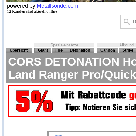
powered by
Metallsonde.com
12 Kunden sind aktuell online
Spezialeinsätze
Allround
Übersicht
Giant
Fire
Detonation
Cannon
Strike
CORS DETONATION Hoch
Land Ranger Pro/Quick