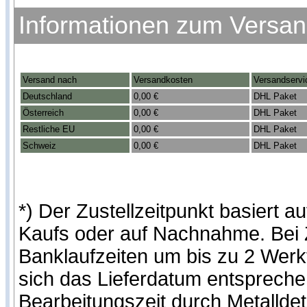
Informationen zum Versa
Versand nach
Versandkosten
Versandservi
Deutschland
0,00 €
DHL Paket
Österreich
0,00 €
DHL Paket
Restliche EU
0,00 €
DHL Paket
Schweiz
0,00 €
DHL Paket
*) Der Zustellzeitpunkt basiert
Kaufs oder auf Nachnahme. Bei Z
Banklaufzeiten um bis zu 2 Werk
sich das Lieferdatum entspreche
Bearbeitungszeit durch Metalldet