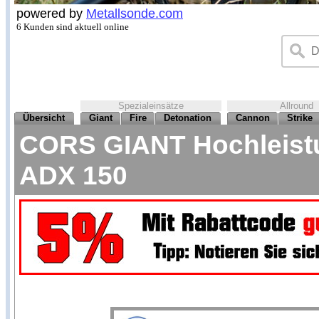
powered by
Metallsonde.com
6 Kunden sind aktuell online
Spezialeinsätze
Allround
Übersicht
Giant
Fire
Detonation
Cannon
Strike
CORS GIANT Hochleistun
ADX 150