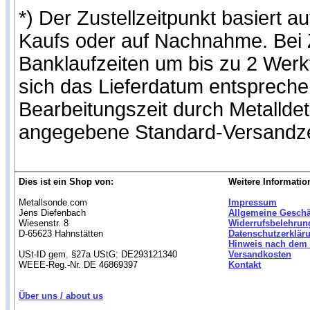
*) Der Zustellzeitpunkt basiert
Kaufs oder auf Nachnahme. Bei Z
Banklaufzeiten um bis zu 2 Werk
sich das Lieferdatum entspreche
Bearbeitungszeit durch Metalldet
angegebene Standard-Versandze
Dies ist ein Shop von:
Weitere Informatio
Metallsonde.com
Impressum
Jens Diefenbach
Allgemeine Gesch
Wiesenstr. 8
Widerrufsbelehrun
D-65623 Hahnstätten
Datenschutzerklär
Hinweis nach dem 
USt-ID gem. §27a UStG: DE293121340
Versandkosten
WEEE-Reg.-Nr. DE 46869397
Kontakt
Über uns / about us