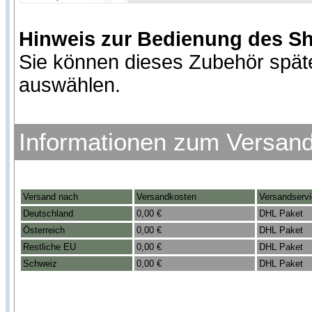
Hinweis zur Bedienung des S
Sie können dieses Zubehör spät
auswählen.
Informationen zum Versan
Versand nach
Versandkosten
Versandserv
Deutschland
0,00 €
DHL Paket
Österreich
0,00 €
DHL Paket
Restliche EU
0,00 €
DHL Paket
Schweiz
0,00 €
DHL Paket