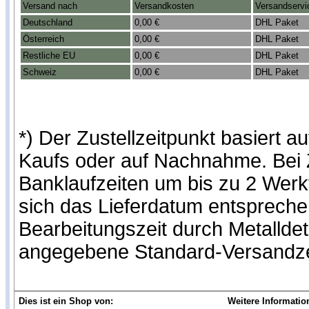
Versand nach
Versandkosten
Versandservi
Deutschland
0,00 €
DHL Paket
Österreich
0,00 €
DHL Paket
Restliche EU
0,00 €
DHL Paket
Schweiz
0,00 €
DHL Paket
*) Der Zustellzeitpunkt basiert
Kaufs oder auf Nachnahme. Bei Z
Banklaufzeiten um bis zu 2 Werk
sich das Lieferdatum entspreche
Bearbeitungszeit durch Metalldet
angegebene Standard-Versandze
Dies ist ein Shop von:
Weitere Informatio