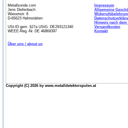
Metallsonde.com
Impressum
Jens Diefenbach
Allgemeine Gesch
Wiesenstr. 8
Widerrufsbelehrun
D-65623 Hahnstätten
Datenschutzerklär
Hinweis nach dem 
USt-ID gem. §27a UStG: DE293121340
Versandkosten
WEEE-Reg.-Nr. DE 46869397
Kontakt
Über uns / about us
Copyright (C) 2026 by www.metalldetektorspulen.at