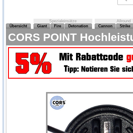
Spezialeinsätze
Allround
Übersicht
Giant
Fire
Detonation
Cannon
Strike
CORS POINT Hochleistu