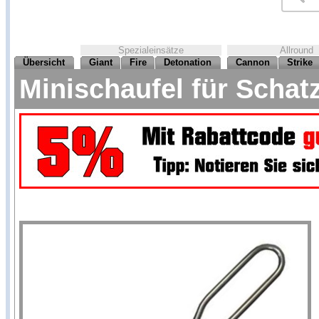
Spezialeinsätze
Allround
Übersicht
Giant
Fire
Detonation
Cannon
Strike
Minischaufel für Schat