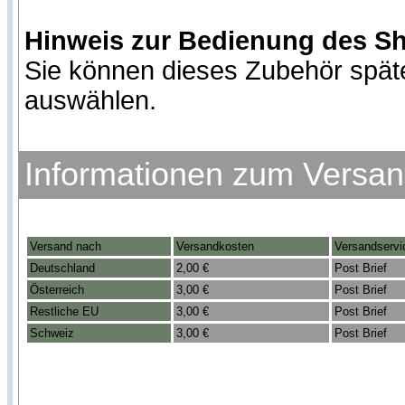
Hinweis zur Bedienung des S
Sie können dieses Zubehör spät
auswählen.
Informationen zum Versa
Versand nach
Versandkosten
Versandservi
Deutschland
2,00 €
Post Brief
Österreich
3,00 €
Post Brief
Restliche EU
3,00 €
Post Brief
Schweiz
3,00 €
Post Brief