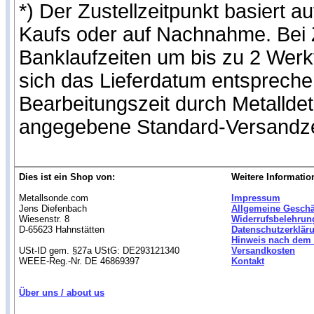
*) Der Zustellzeitpunkt basiert
Kaufs oder auf Nachnahme. Bei Z
Banklaufzeiten um bis zu 2 Werk
sich das Lieferdatum entspreche
Bearbeitungszeit durch Metalldet
angegebene Standard-Versandze
Dies ist ein Shop von:
Weitere Informatio
Metallsonde.com
Impressum
Jens Diefenbach
Allgemeine Gesch
Wiesenstr. 8
Widerrufsbelehrun
D-65623 Hahnstätten
Datenschutzerklär
Hinweis nach dem 
USt-ID gem. §27a UStG: DE293121340
Versandkosten
WEEE-Reg.-Nr. DE 46869397
Kontakt
Über uns / about us