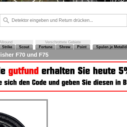
Allround
Verschrottete Gebiete
Strike
Scout
Fortune
Shrew
Point
Spulen je Metalld
isher F70 und F75