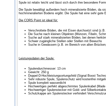
Spule ist relativ leicht und lässt sich durch ihre besondere F
Die Spule bewältigt außerdem hoch mineralisierte Böden, da si
hochmineralierten Bodens ergibt. Die Spule hat eine sehr gute E
Die CORS Point ist ideal für:
Verschrottete Böden, die mit Eisen durchsetzt sind (z.B
Die Suche nach kleinen Objekten (Münzen, Fibeln, Schm
Suche auf stark mineralisierten Böden, bei denen herk
Schwer zugängliche Stellen oder Stellen mit Bewuchs
Suche in Gewässern (z.B. im Bereich von alten Brücken
Leistungsdaten der Spule:
Spulendurchmesser: 13 cm
Gewicht: 250 g
Doppel-D-Hochleistungsortungsfeld (Signal Boost Techno
Sehr robuste Spule, Spulenschutz wird kostenfrei mitgeli
Spule komplett wasserdicht
Hochwertiges perfekt abgeschirmtes Spulenkabel (Made
Hochwertiger Spulenstecker mit Gold- und Silberkontakt
Schutzkappe am Spulenstecker verhindert Verschmutzu