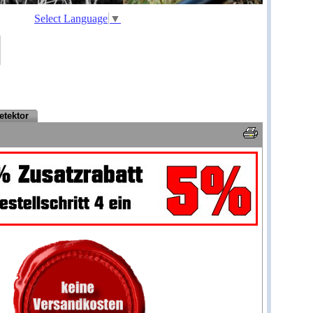
Select Language
▼
etektor