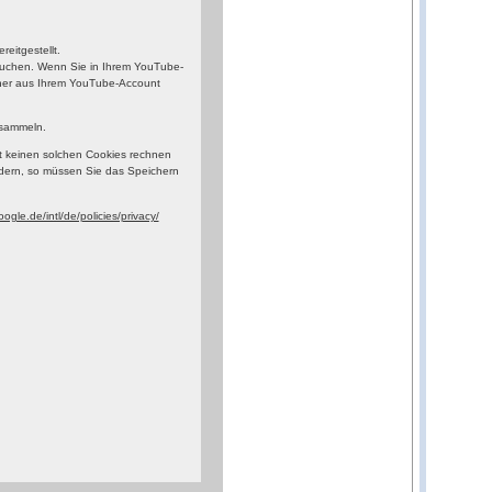
eitgestellt.
esuchen. Wenn Sie in Ihrem YouTube-
orher aus Ihrem YouTube-Account
 sammeln.
t keinen solchen Cookies rechnen
dern, so müssen Sie das Speichern
ogle.de/intl/de/policies/privacy/