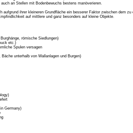
orm auch an Stellen mit Bodenbewuchs bestens manöverieren.
ch aufgrund ihrer kleineren Grundfläche ein besserer Faktor zwischen dem zu
mpfindlichkeit auf mittlere und ganz besonders auf kleine Objekte.
. Burghänge, römische Siedlungen)
uck etc.)
ömmliche Spulen versagen
, Bäche unterhalb von Wallanlagen und Burgen)
logy)
efert
 in Germany)
e
ng