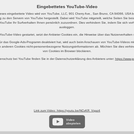
Eingebettetes YouTube-Video
eses eingebettete Video wird von YouTube, LLC, 901 Cherry Ave., San Bruno, CA 94066, USA ber
g zu den Servern von YouTube hergestellt. Dabei wird YouTube mitgeteilt, welche Seiten Sie b
YouTube Ihr Surfverhalten Ihnen persönlich zuzuordnen. Dies verhindern Sie, indem Sie sich v
ausloggen.
 YouTube-Video gestartet, setzt der Anbieter Cookies ein, die Hinweise über das Nutzerverhalten
ür das Google-Ads-Programm deaktiviert hat, wird auch beim Anschauen von YouTube-Videos mi
n anderen Cookies nicht-personenbezogene Nutzungsinformationen ab. Möchten Sie dies verhin
von Cookies im Browser blockieren.
enschutz bei YouTube finden Sie in der Datenschutzerklärung des Anbieters unter:
https://www.go
Link zum Video: https://youtu.be/NCvKR_Vqaz4
Video
abspielen