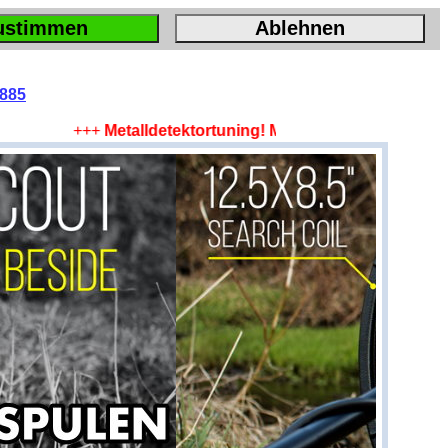
ustimmen
Ablehnen
2885
+++
Metalldetektortuning! Mehr Tiefe, mehr Fläche, m