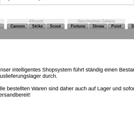
Allround
Verschrottete Gebiete
n
Cannon
Strike
Scout
Fortune
Shrew
Point
S
nser intelligentes Shopsystem führt ständig einen Best
uslieferungslager durch.
lle bestellten Waren sind daher auch auf Lager und sof
ersandbereit!