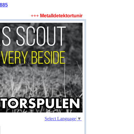
2885
+++
Metalldetektortuning! Mehr Tiefe, mehr Flä
Select Language
▼