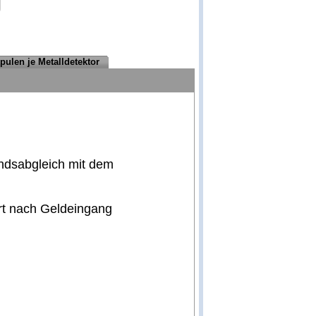
pulen je Metalldetektor
andsabgleich mit dem
ort nach Geldeingang