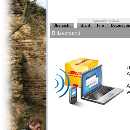
Spezialeinsätze
Übersicht
Giant
Fire
Detonatio
Blitzversand
U
A
A
v