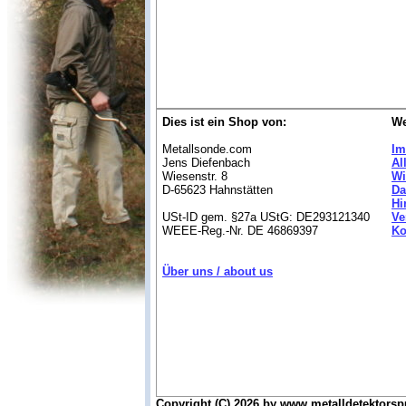
Dies ist ein Shop von:
We
Metallsonde.com
Im
Jens Diefenbach
Al
Wiesenstr. 8
Wi
D-65623 Hahnstätten
Da
Hi
USt-ID gem. §27a UStG: DE293121340
Ve
WEEE-Reg.-Nr. DE 46869397
Ko
Über uns / about us
Copyright (C) 2026 by www.metalldetektorsp