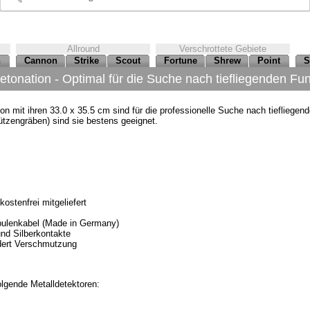
Allround
Verschrottete Gebiete
n
Cannon
Strike
Scout
Fortune
Shrew
Point
S
tonation - Optimal für die Suche nach tiefliegenden Fu
 mit ihren 33.0 x 35.5 cm sind für die professionelle Suche nach tiefliegend
ützengräben) sind sie bestens geeignet.
ostenfrei mitgeliefert
pulenkabel (Made in Germany)
nd Silberkontakte
dert Verschmutzung
olgende Metalldetektoren: