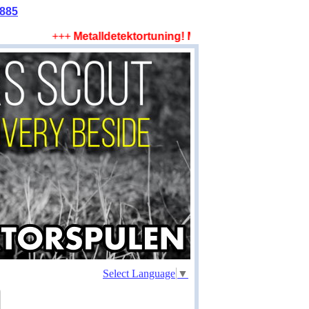
2885
+++
Metalldetektortuning! Mehr Tiefe, mehr Fläche,
Select Language
▼