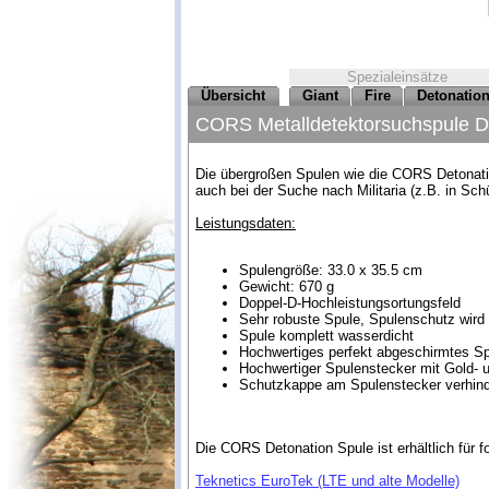
Spezialeinsätze
Übersicht
Giant
Fire
Detonatio
CORS Metalldetektorsuchspule De
Die übergroßen Spulen wie die CORS Detonation
auch bei der Suche nach Militaria (z.B. in Sch
Leistungsdaten:
Spulengröße: 33.0 x 35.5 cm
Gewicht: 670 g
Doppel-D-Hochleistungsortungsfeld
Sehr robuste Spule, Spulenschutz wird k
Spule komplett wasserdicht
Hochwertiges perfekt abgeschirmtes S
Hochwertiger Spulenstecker mit Gold- u
Schutzkappe am Spulenstecker verhin
Die CORS Detonation Spule ist erhältlich für f
Teknetics EuroTek (LTE und alte Modelle)