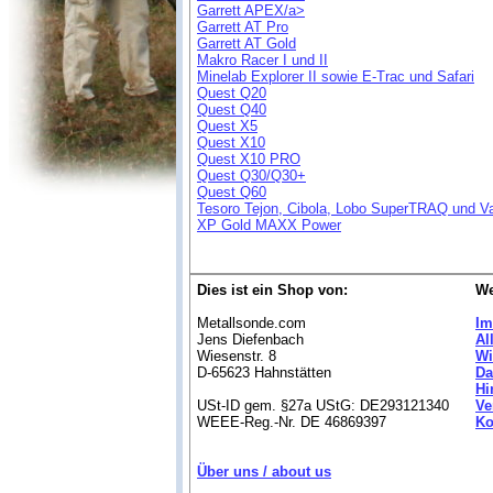
Garrett APEX/a>
Garrett AT Pro
Garrett AT Gold
Makro Racer I und II
Minelab Explorer II sowie E-Trac und Safari
Quest Q20
Quest Q40
Quest X5
Quest X10
Quest X10 PRO
Quest Q30/Q30+
Quest Q60
Tesoro Tejon, Cibola, Lobo SuperTRAQ und V
XP Gold MAXX Power
Dies ist ein Shop von:
We
Metallsonde.com
Im
Jens Diefenbach
Al
Wiesenstr. 8
Wi
D-65623 Hahnstätten
Da
Hi
USt-ID gem. §27a UStG: DE293121340
Ve
WEEE-Reg.-Nr. DE 46869397
Ko
Über uns / about us