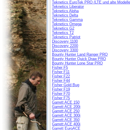
Teknetics EuroTek PRO (LTE und alte Modelle
Teknetics Liberator
Teknetics Alpha
Teknetics Delta
Teknetics Gamma
Teknetics Omega
Teknetics G2
Teknetics T2
Teknetics Patriot
Discovery 1100
Discovery 2200
Discovery 3300
Bounty Hunter Land Ranger PRO
Bounty Hunter Quick Draw PRO
Bounty Hunter Lone Star PRO
Fisher F5
Fisher F11
Fisher F22
Fisher F44
Fisher Gold Bug
Fisher F19
Fisher F70
Fisher F75
Garrett ACE 150
Garrett ACE 200i
Garrett ACE 250
Garrett ACE 300i
Garrett ACE 350
Garrett ACE 400i
Garrett EuroACE